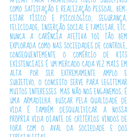
APELAM PARA PARÂMETROS MUITO SUBJETIVOS
COMO SATISFAÇÃO E REALIZAÇÃO PESSOAL, BEM-
ESTAR FÍSICO E PSICOLÓGICO, SEGURANÇA,
FELICIDADE, INSERÇÃO SOCIAL E FAMILIAR, ETC.
NUNCA A CARÊNCIA AFETIVA FOI TÃO BEM
EXPLORADA COMO NAS SOCIEDADES DE CONTROLE,
CONSEQUENTEMENTE O COMÉRCIO DE KITS
EXISTENCIAIS É UM MERCADO CADA VEZ MAIS EM
ALTA. POR SER EXTREMAMENTE AMPLO E
SUBJETIVO, O CONCEITO SERVE PARA LEGITIMAR
MUITOS INTERESSES. MAS NÃO NOS ENGANEMOS, É
UMA ARMADILHA. BUSCAR PELA QUALIDADE DE
VIDA É TAMBÉM DESQUALIFICAR A NOSSA
PRÓPRIA VIDA DIANTE DE CRITÉRIOS VINDOS DE
FORA COM O AVAL DA SOCIEDADE E DOS