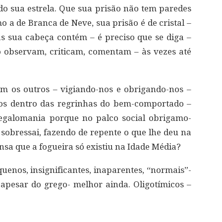
do sua estrela. Que sua prisão não tem paredes
o a de Branca de Neve, sua prisão é de cristal –
Mas sua cabeça contém – é preciso que se diga –
 o observam, criticam, comentam – às vezes até
m os outros – vigiando-nos e obrigando-nos –
hos dentro das regrinhas do bem-comportado –
egalomania porque no palco social obrigamo-
e sobressai, fazendo de repente o que lhe deu na
nsa que a fogueira só existiu na Idade Média?
uenos, insignificantes, inaparentes, “normais”-
apesar do grego- melhor ainda. Oligotímicos –