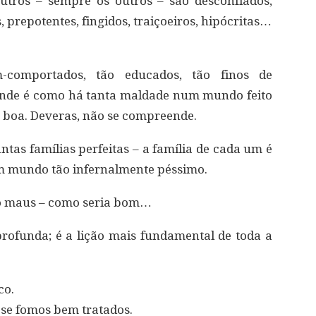
tros – sempre os outros – são desconfiados,
 prepotentes, fingidos, traiçoeiros, hipócritas…
comportados, tão educados, tão finos de
nde é como há tanta maldade num mundo feito
o boa. Deveras, não se compreende.
tas famílias perfeitas – a família de cada um é
m mundo tão infernalmente péssimo.
ão maus – como seria bom…
ofunda; é a lição mais fundamental de toda a
co.
se fomos bem tratados.