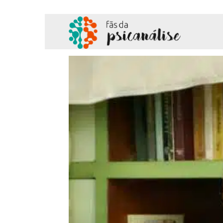
Fãs
da
Psicanálise