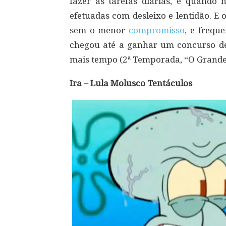
fazer as tarefas diárias, e quando
efetuadas com desleixo e lentidão. E
sem o menor
compromisso
, e frequ
chegou até a ganhar um concurso d
mais tempo (2ª Temporada, “O Grande
Ira – Lula Molusco Tentáculos