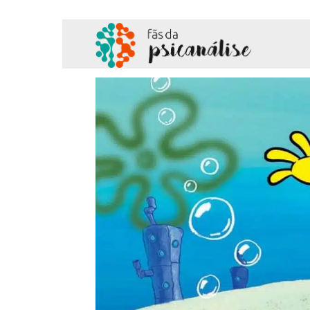
Fãs
da
Psicanálise