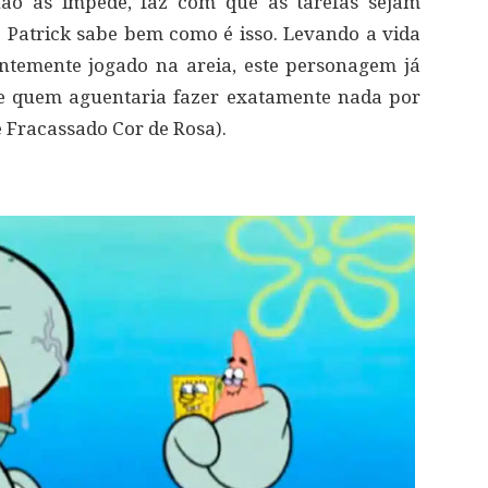
 não as impede, faz com que as tarefas sejam
 o Patrick sabe bem como é isso. Levando a vida
entemente jogado na areia, este personagem já
e quem aguentaria fazer exatamente nada por
 Fracassado Cor de Rosa).