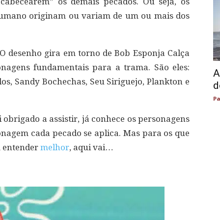
cabecearem” os demais pecados. Ou seja, os
humano originam ou variam de um ou mais dos
. O desenho gira em torno de Bob Esponja Calça
nagens fundamentais para a trama. São eles:
A
los, Sandy Bochechas, Seu Siriguejo, Plankton e
d
Pa
obrigado a assistir, já conhece os personagens
onagem cada pecado se aplica. Mas para os que
m entender
melhor
, aqui vai…