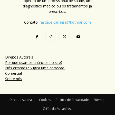
opinião de um profissional de saúde, um
diagnóstico médico ou os tratamentos já
prescritos.
Contato:
fasdapsicanalise@hotmail.com
Direitos Autorais
Por que usamos anúncios no site?
Nós erramos? Sugira uma correção.
Comercial
Sobre nós
Direitos Autorais
Cookies
Política de Privacidade
Sitemap
© Fãs da Psicanálise