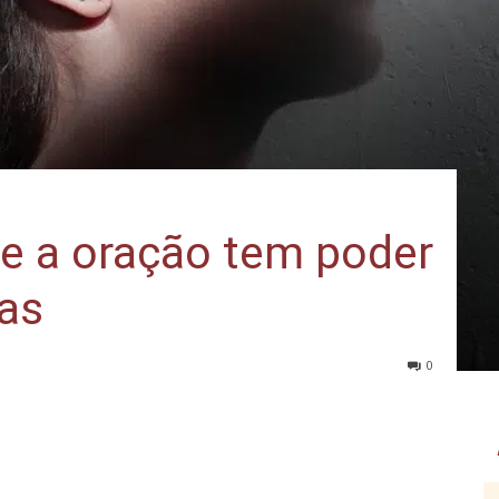
ue a oração tem poder
ças
0