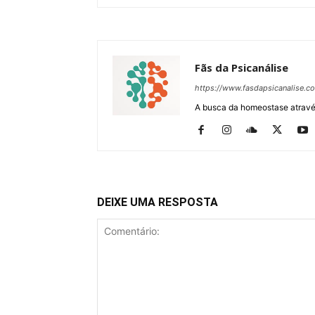
Fãs da Psicanálise
https://www.fasdapsicanalise.c
A busca da homeostase através
DEIXE UMA RESPOSTA