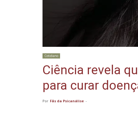
Cotidiano
Ciência revela q
para curar doen
Por
Fãs da Psicanálise
-
Compartilhar