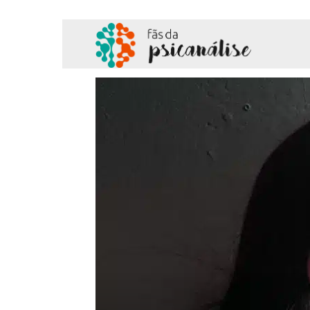
Fãs
da
Psicanálise