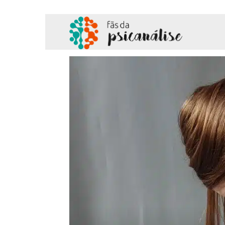
Fãs
da
Psicanálise