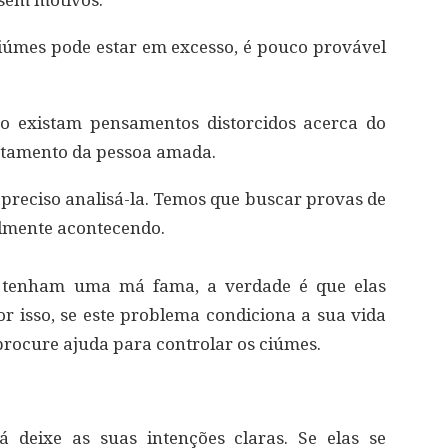
 sem motivos.⠀
iúmes pode estar em excesso, é pouco provável
so existam pensamentos distorcidos acerca do
tamento da pessoa amada.
 preciso analisá-la. Temos que buscar provas de
almente acontecendo.⠀
s tenham uma má fama, a verdade é que elas
or isso, se este problema condiciona a sua vida
rocure ajuda para controlar os ciúmes.⠀
á deixe as suas intenções claras. Se elas se