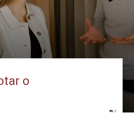
otar o
0