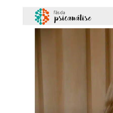
Fãs
da
Psicanálise