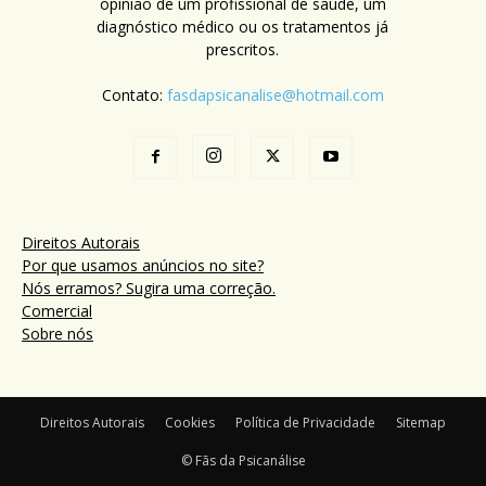
opinião de um profissional de saúde, um
diagnóstico médico ou os tratamentos já
prescritos.
Contato:
fasdapsicanalise@hotmail.com
Direitos Autorais
Por que usamos anúncios no site?
Nós erramos? Sugira uma correção.
Comercial
Sobre nós
Direitos Autorais
Cookies
Política de Privacidade
Sitemap
© Fãs da Psicanálise