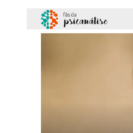
Fãs
da
Psicanálise