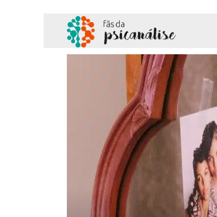
Fãs
da
Psicanálise