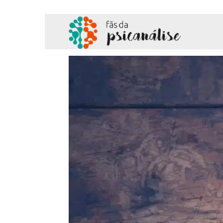
Fãs
da
Psicanálise