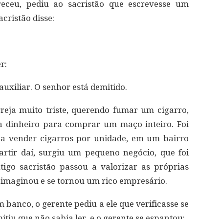
eceu, pediu ao sacristão que escrevesse um
acristão disse:
r:
uxiliar. O senhor está demitido.
eja muito triste, querendo fumar um cigarro,
 dinheiro para comprar um maço inteiro. Foi
r a vender cigarros por unidade, em um bairro
artir daí, surgiu um pequeno negócio, que foi
tigo sacristão passou a valorizar as próprias
e imaginou e se tornou um rico empresário.
banco, o gerente pediu a ele que verificasse se
itiu que não sabia ler, e o gerente se espantou: