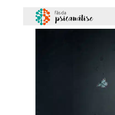
Fãs
da
Psicanálise