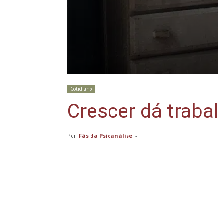
Cotidiano
Crescer dá traba
Por
Fãs da Psicanálise
-
Compartilhar