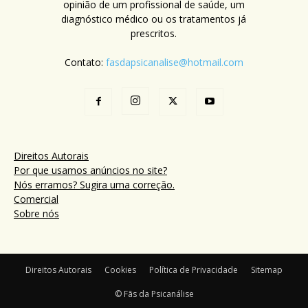
opinião de um profissional de saúde, um
diagnóstico médico ou os tratamentos já
prescritos.
Contato:
fasdapsicanalise@hotmail.com
Direitos Autorais
Por que usamos anúncios no site?
Nós erramos? Sugira uma correção.
Comercial
Sobre nós
Direitos Autorais
Cookies
Política de Privacidade
Sitemap
© Fãs da Psicanálise