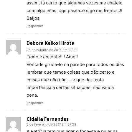
assim, tá certo que algumas vezes me chateio
com algo..mas logo passa..e sigo me frente…!!
Beijos
Responder
Debora Keiko Hirota
26 de outubro de 2016 Em 09:20
Texto excelente!!!! Amei!
Vontade gruda-lo na parede para todos os dias
lembrar que temos coisas que dão certo e
coisas que não dão…. e que dar tanta
importância a certas situações, não vale a
pena.
Responder
Cidalia Fernandes
3 de fevereiro de 2017 Em 07:23
A Patrícia tem que ligar o foda-se e pular os