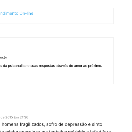
om.br
 da psicanálise e suas respostas através do amor ao próximo.
 de 2015 Em 21:36
 homens fragilizados, sofro de depressão e sinto
e minha energia numa tentativa mórbida e infrutífera