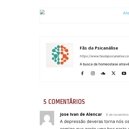
Fãs da Psicanálise
https://www.fasdapsicanalise.c
A busca da homeostase através
5 COMENTÁRIOS
Jose Ivan de Alencar
6 de novembro
A depressão deveras torna nós os
comigo que gasto uma boa parte d