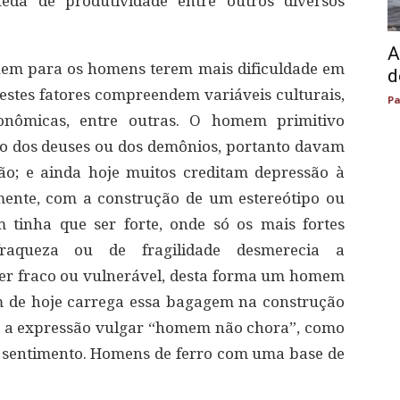
eda de produtividade entre outros diversos
A
buem para os homens terem mais dificuldade em
d
estes fatores compreendem variáveis culturais,
Pa
 econômicas, entre outras. O homem primitivo
o dos deuses ou dos demônios, portanto davam
ão; e ainda hoje muitos creditam depressão à
rmente, com a construção de um estereótipo ou
tinha que ser forte, onde só os mais fortes
fraqueza ou de fragilidade desmerecia a
ser fraco ou vulnerável, desta forma um homem
m de hoje carrega essa bagagem na construção
e a expressão vulgar “homem não chora”, como
r sentimento. Homens de ferro com uma base de