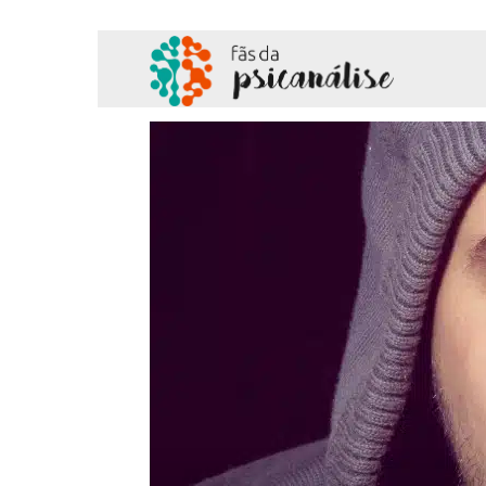
Fãs
da
Psicanálise