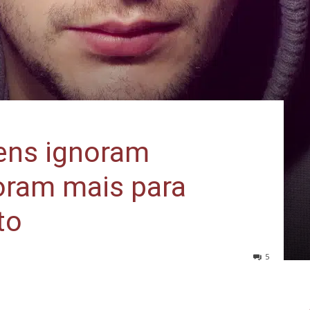
ens ignoram
oram mais para
to
5