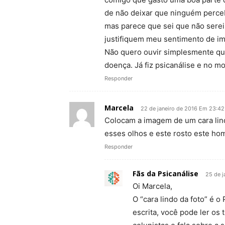
de não deixar que ninguém perceb
mas parece que sei que não sere
justifiquem meu sentimento de im
Não quero ouvir simplesmente qu
doença. Já fiz psicanálise e no m
Responder
Marcela
22 de janeiro de 2016 Em 23:42
Colocam a imagem de um cara lin
esses olhos e este rosto este hom
Responder
Fãs da Psicanálise
25 de j
Oi Marcela,
O “cara lindo da foto” é 
escrita, você pode ler os 