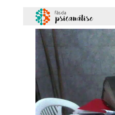
Fãs
da
Psicanálise