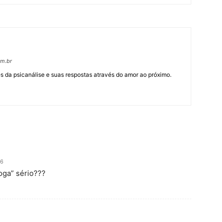
om.br
 da psicanálise e suas respostas através do amor ao próximo.
26
loga” sério???