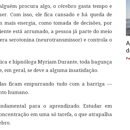
lguém procura algo, o cérebro gasta tempo e
er. Com isso, ele fica cansado e há queda de
m mais energia, como tomada de decisões, por
ente está arrumado, a pessoa já parte do meio
gera serotonina (neurotransmissor) e controla o
A
d
Pa
tica e hipnóloga Myriam Durante, toda bagunça
, em geral, se deve a alguma insatisfação.
 elas ficam empurrando tudo com a barriga —
ento humano.
fundamental para o aprendizado. Estudar em
oncentração em uma só tarefa, o que atrapalha
ebro.