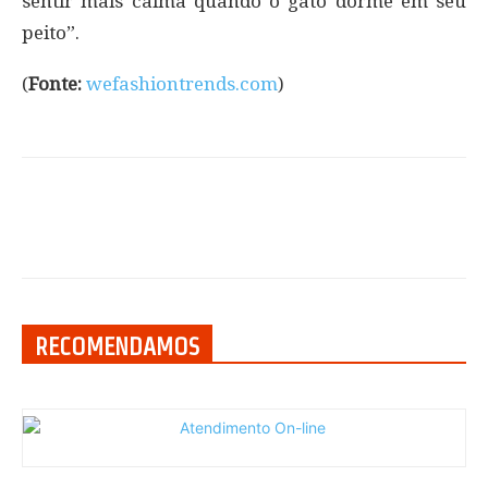
sentir mais calma quando o gato dorme em seu
peito”.
(
Fonte:
wefashiontrends.com
)
RECOMENDAMOS