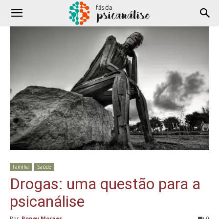
Família
Saúde
Drogas: uma questão para a
psicanálise
Por
Roney Moraes
-
0