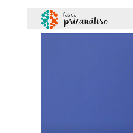
Fãs
da
Psicanálise