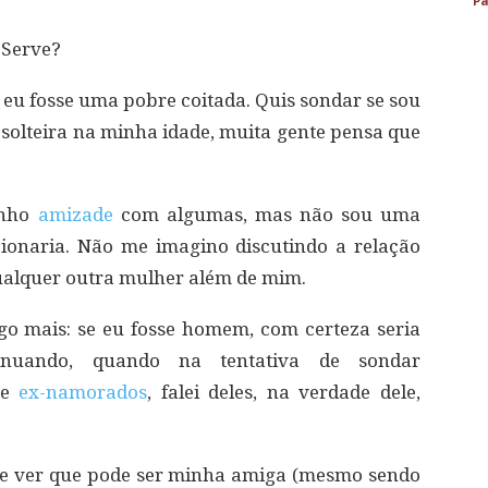
Pa
 Serve?
e eu fosse uma pobre coitada. Quis sondar se sou
 solteira na minha idade, muita gente pensa que
enho
amizade
com algumas, mas não sou uma
cionaria. Não me imagino discutindo a relação
qualquer outra mulher além de mim.
go mais: se eu fosse homem, com certeza seria
inuando, quando na tentativa de sondar
re
ex-namorados
, falei deles, na verdade dele,
a e ver que pode ser minha amiga (mesmo sendo