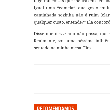
faço mil coisas que me trazem felicid
igual uma “camela”, que gosto muito
caminhada sozinha não é ruim (cla
qualquer custo, entende?” Ela concor
Disse que desse ano não passa, que 
Realmente, sou uma péssima influênc
sentado na minha mesa. Fim.
Compartilhar
RECOMENDAMOS