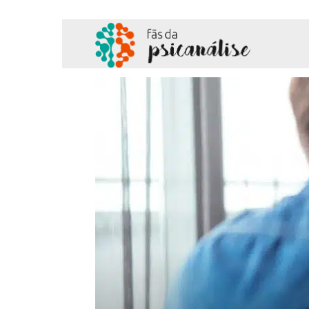
Fãs
da
Psicanálise