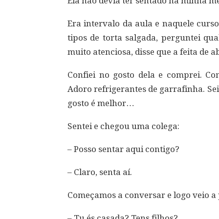
Ela não devia ter sentado na minha 
Era intervalo da aula e naquele curs
tipos de torta salgada, perguntei qu
muito atenciosa, disse que a feita de 
Confiei no gosto dela e comprei. C
Adoro refrigerantes de garrafinha. Se
gosto é melhor…
Sentei e chegou uma colega:
– Posso sentar aqui contigo?
– Claro, senta aí.
Começamos a conversar e logo veio a 
– Tu és casada? Tens filhos?