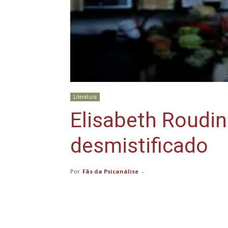
Literatura
Elisabeth Roudin
desmistificado
Por
Fãs da Psicanálise
-
Compartilhar