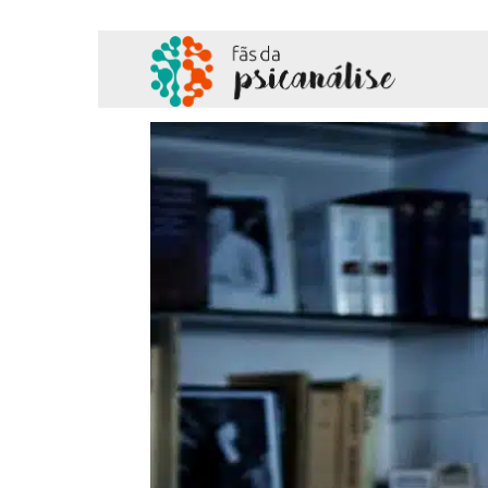
Fãs
da
Psicanálise