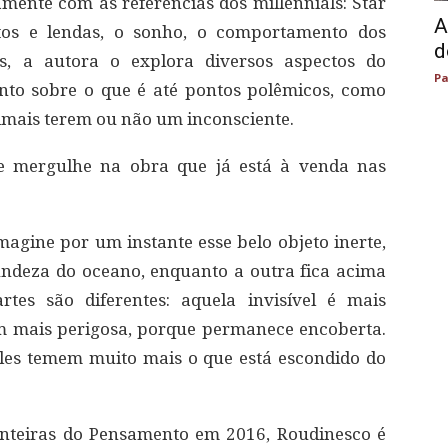
mente com as referências dos millennials: Star
A
ntos e lendas, o sonho, o comportamento dos
d
os, a autora o explora diversos aspectos do
Pa
nto sobre o que é até pontos polêmicos, como
nimais terem ou não um inconsciente.
 e mergulhe na obra que já está à venda nas
magine por um instante esse belo objeto inerte,
deza do oceano, enquanto a outra fica acima
tes são diferentes: aquela invisível é mais
ém mais perigosa, porque permanece encoberta.
les temem muito mais o que está escondido do
onteiras do Pensamento em 2016, Roudinesco é