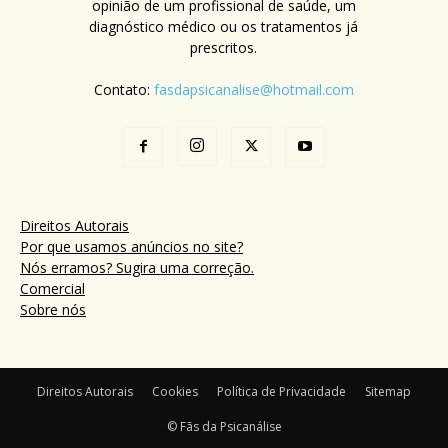
opinião de um profissional de saúde, um
diagnóstico médico ou os tratamentos já
prescritos.
Contato:
fasdapsicanalise@hotmail.com
Direitos Autorais
Por que usamos anúncios no site?
Nós erramos? Sugira uma correção.
Comercial
Sobre nós
Direitos Autorais
Cookies
Política de Privacidade
Sitemap
© Fãs da Psicanálise