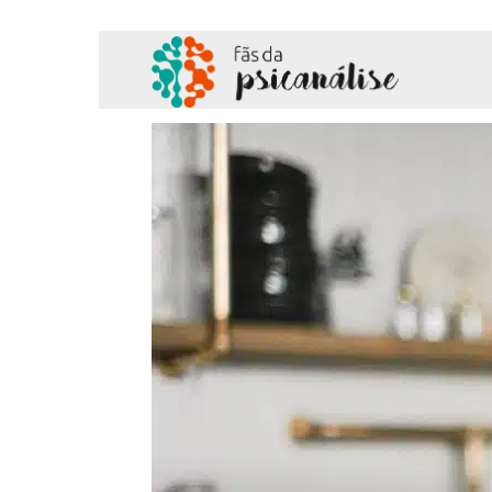
Fãs
da
Psicanálise