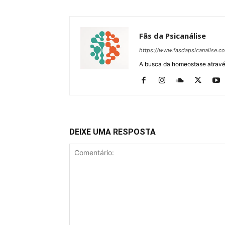
Fãs da Psicanálise
https://www.fasdapsicanalise.c
A busca da homeostase através
DEIXE UMA RESPOSTA