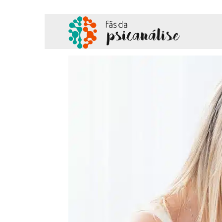
Fãs
da
Psicanálise