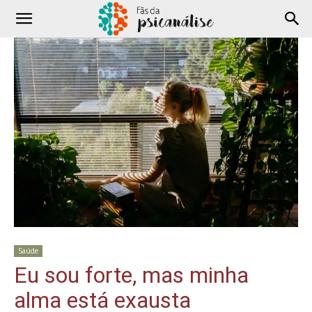
Saúde
Eu sou forte, mas minha
alma está exausta