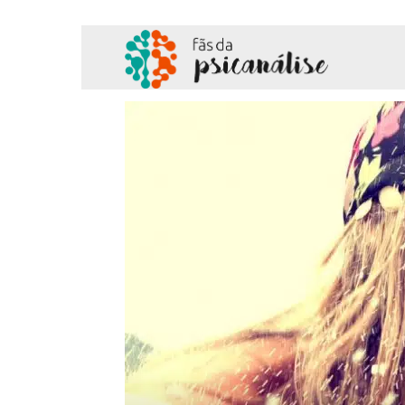
Fãs
da
Psicanálise