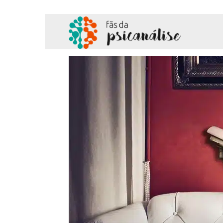
Fãs
da
Psicanálise