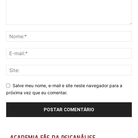
Salve meu nome, e-mail e site neste navegador para a
próxima vez que eu comentar.