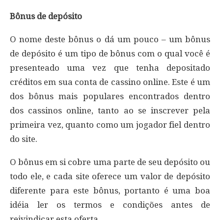
Bônus de depósito
O nome deste bônus o dá um pouco – um bônus
de depósito é um tipo de bônus com o qual você é
presenteado uma vez que tenha depositado
créditos em sua conta de cassino online. Este é um
dos bônus mais populares encontrados dentro
dos cassinos online, tanto ao se inscrever pela
primeira vez, quanto como um jogador fiel dentro
do site.
O bônus em si cobre uma parte de seu depósito ou
todo ele, e cada site oferece um valor de depósito
diferente para este bônus, portanto é uma boa
idéia ler os termos e condições antes de
reivindicar esta oferta.