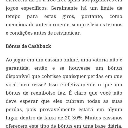
jogos específicos. Geralmente há um limite de
tempo para estas giros, portanto, como
mencionado anteriormente, sempre leia os termos
e condições antes de reivindicar.
Bônus de Cashback
Ao jogar em um cassino online, uma vitória não é
garantida, então e se houvesse um bônus
disponível que cobrisse quaisquer perdas em que
você incorresse? Isso é efetivamente o que um
bônus de reembolso faz. É claro que você não
deve esperar que eles cubram todas as suas
perdas, pois provavelmente estará em algum
lugar dentro da faixa de 20-30%. Muitos cassinos
oferecem este tipo de bônus em uma base diária,