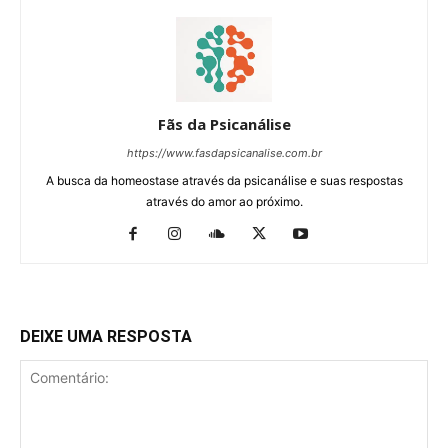
Fãs da Psicanálise
https://www.fasdapsicanalise.com.br
A busca da homeostase através da psicanálise e suas respostas
através do amor ao próximo.
DEIXE UMA RESPOSTA