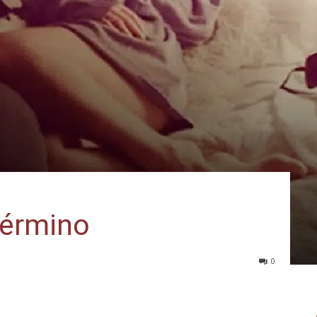
término
0