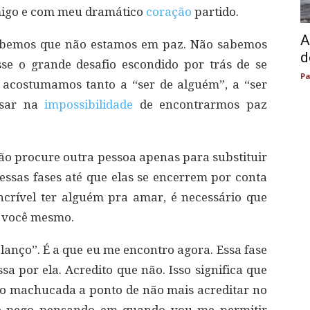
omigo e com meu dramático
coração
partido.
A
cebemos que não estamos em paz. Não sabemos
d
sse o grande desafio escondido por trás de se
Pa
s acostumamos tanto a “ser de alguém”, a “ser
nsar na
impossibilidade
de encontrarmos paz
ão procure outra pessoa apenas para substituir
 essas fases até que elas se encerrem por conta
ncrível ter alguém pra amar, é necessário que
 você mesmo.
lanço”. É a que eu me encontro agora. Essa fase
a por ela. Acredito que não. Isso significa que
 tão machucada a ponto de não mais acreditar no