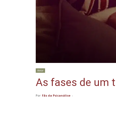
Amor
As fases de um 
Por
Fãs da Psicanálise
-