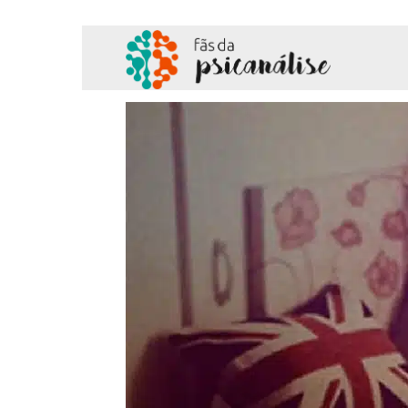
Fãs
da
Psicanálise