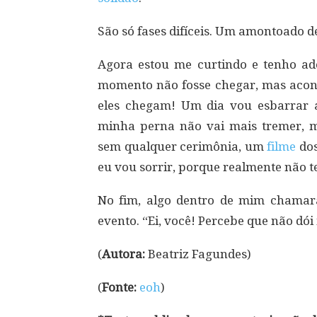
São só fases difíceis. Um amontoado de 
Agora estou me curtindo e tenho ad
momento não fosse chegar, mas aco
eles chegam! Um dia vou esbarrar 
minha perna não vai mais tremer,
sem qualquer cerimônia, um
filme
do
eu vou sorrir, porque realmente não t
No fim, algo dentro de mim chama
evento. “Ei, você! Percebe que não dói
(
Autora:
Beatriz Fagundes)
(
Fonte:
eoh
)