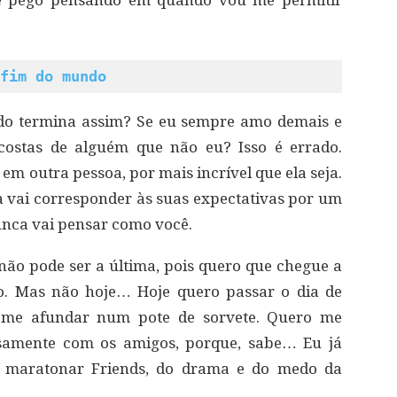
Me pego pensando em quando vou me permitir
fim do mundo
udo termina assim? Se eu sempre amo demais e
 costas de alguém que não eu? Isso é errado.
e
em outra pessoa, por mais incrível que ela seja.
a vai corresponder às suas expectativas por um
nunca vai pensar como você.
 não pode ser a última, pois quero que chegue a
. Mas não hoje… Hoje quero passar o dia de
 me afundar num pote de sorvete. Quero me
osamente com os amigos, porque, sabe… Eu já
de maratonar Friends, do drama e do medo da