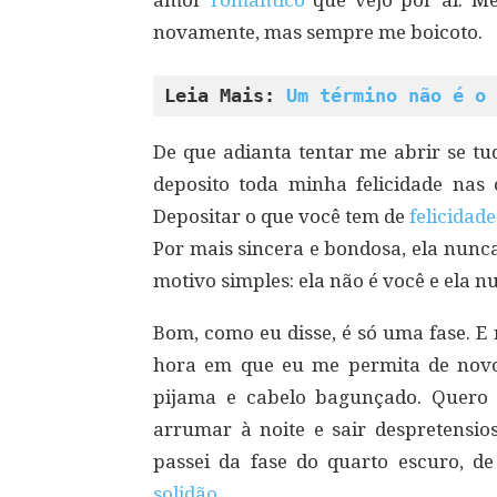
amor
romântico
que vejo por aí. 
novamente, mas sempre me boicoto.
Leia Mais: 
Um término não é o 
De que adianta tentar me abrir se t
deposito toda minha felicidade nas
Depositar o que você tem de
felicidad
Por mais sincera e bondosa, ela nunc
motivo simples: ela não é você e ela 
Bom, como eu disse, é só uma fase. E
hora em que eu me permita de novo
pijama e cabelo bagunçado. Quero
arrumar à noite e sair despretensi
passei da fase do quarto escuro, 
solidão
.