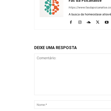
Fãs da Psicanálise
https://www.fasdapsicanalise.c
A busca da homeostase através
DEIXE UMA RESPOSTA