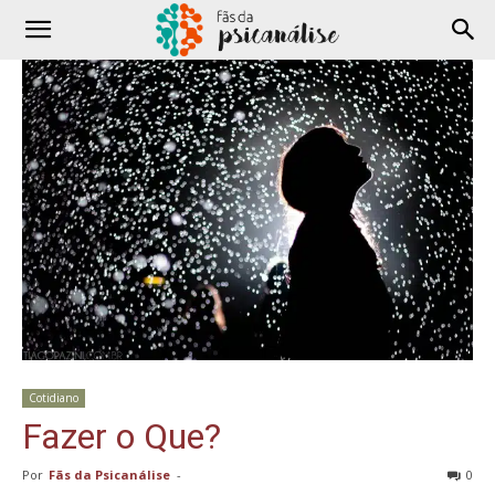
Cotidiano
Fazer o Que?
Por
Fãs da Psicanálise
-
0