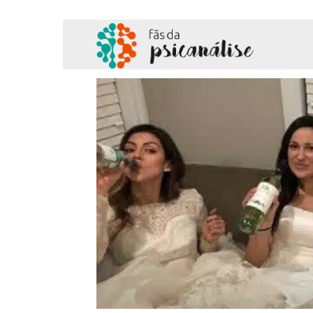
Fãs
da
Psicanálise