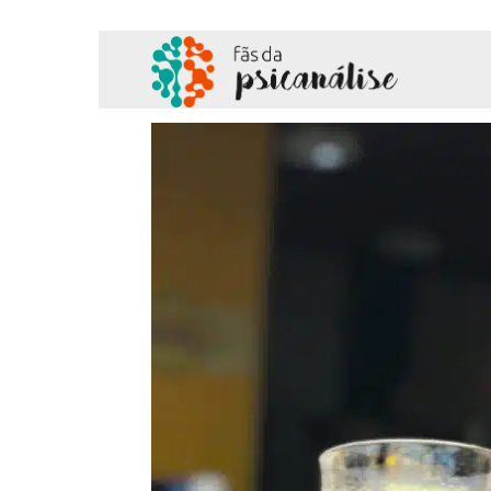
Fãs
da
Psicanálise