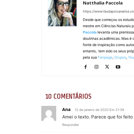
Natthalia Paccola
https://www.fasdapsicanalise.c
Desde que começou os estudos e
mestre em Ciências Naturais 
Paccola
levanta uma premissa s
doutrinas acadêmicas. Mas é c
fonte de inspiração como auto
entanto, tem sido os seus pró
pela sua
Fanpage
,
Grupos
,
Yo
10 COMENTÁRIOS
Ana
12 de janeiro de 2020 Em 21:39
Amei o texto. Parece que foi feito
Responder