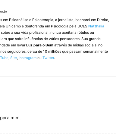
om.br
m Psicanálise e Psicoterapia, a jornalista, bacharel em Direito,
pela Unicamp e doutoranda em Psicologia pela UCES
Natthalia
obre a sua vida profissional: nunca aceitaria rótulos ou
laro que sofre influências de vários pensadores. Sua grande
ridade em levar
Luz para o Bem
através de mídias sociais, no
prios seguidores, cerca de 10 milhões que passam semanalmente
uTube
,
Site
,
Instragram
ou
Twitter
.
 para mim.