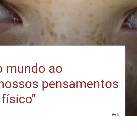
o mundo ao
“nossos pensamentos
físico”
3