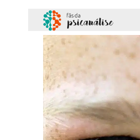
Fãs
da
Psicanálise