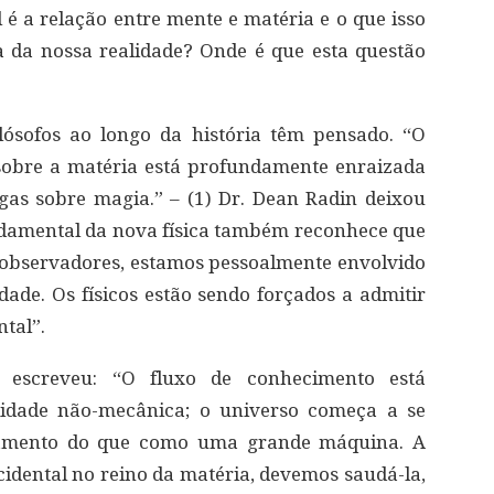
l é a relação entre mente e matéria e o que isso
a da nossa realidade? Onde é que esta questão
ilósofos ao longo da história têm pensado. “O
sobre a matéria está profundamente enraizada
tigas sobre magia.” – (1) Dr. Dean Radin deixou
damental da nova física também reconhece que
 observadores, estamos pessoalmente envolvido
dade. Os físicos estão sendo forçados a admitir
tal”.
s escreveu: “O fluxo de conhecimento está
idade não-mecânica; o universo começa a se
amento do que como uma grande máquina. A
cidental no reino da matéria, devemos saudá-la,