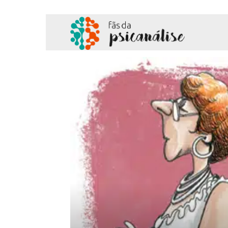
Fãs
da
Psicanálise