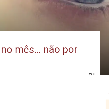
a no mês… não por
0