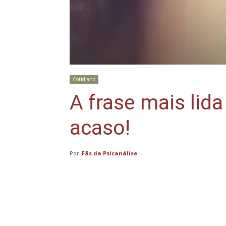
Cotidiano
A frase mais lid
acaso!
Por
Fãs da Psicanálise
-
Compartilhar