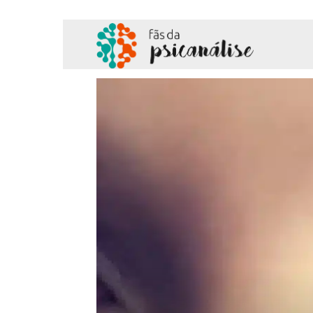
Fãs
da
Psicanálise