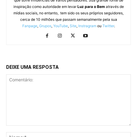
que sofre influências de vários pensadores. Sua grande fonte de
inspiração como autoridade em levar
Luz para o Bem
através de
mídias sociais, no entanto, tem sido os seus próprios seguidores,
cerca de 10 milhões que passam semanalmente pela sua
Fanpage
,
Grupos
,
YouTube
,
Site
,
Instragram
ou
Twitter
.
DEIXE UMA RESPOSTA