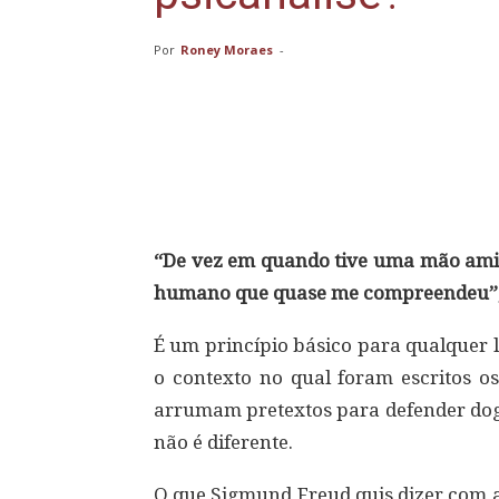
Por
Roney Moraes
-
Compartilhar
“De vez em quando tive uma mão amig
humano que quase me compreendeu”,
É um princípio básico para qualquer l
o contexto no qual foram escritos os
arrumam pretextos para defender dog
não é diferente.
O que Sigmund Freud quis dizer com a