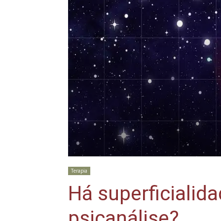
Terapia
Há superficialid
psicanálise?