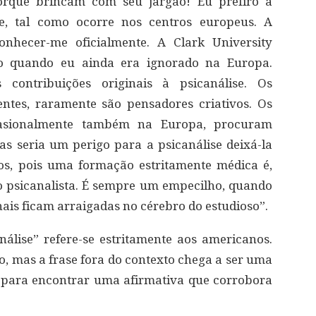
orque brincam com seu jargão! Eu prefiro a
e, tal como ocorre nos centros europeus. A
onhecer-me oficialmente. A Clark University
 quando eu ainda era ignorado na Europa.
 contribuições originais à psicanálise. Os
entes, raramente são pensadores criativos. Os
casionalmente também na Europa, procuram
as seria um perigo para a psicanálise deixá-la
s, pois uma formação estritamente médica é,
 psicanalista. É sempre um empecilho, quando
nais ficam arraigadas no cérebro do estudioso”.
análise” refere-se estritamente aos americanos.
io, mas a frase fora do contexto chega a ser uma
e para encontrar uma afirmativa que corrobora