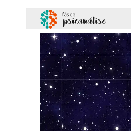
Fãs
da
Psicanálise