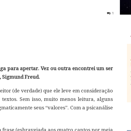
1
a para apertar. Vez ou outra encontrei um ser
 Sigmund Freud.
eitor (de verdade) que ele leve em consideração
 textos. Sem isso, muito menos leitura, alguns
maticamente seus “valores”. Com a psicanálise
 frase (esbravejada aos quatro cantos por meia