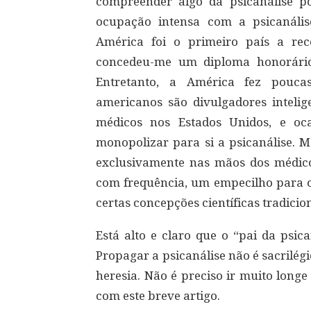
compreender algo da psicanálise p
ocupação intensa com a psicanális
América foi o primeiro país a rec
concedeu-me um diploma honorário
Entretanto, a América fez poucas
americanos são divulgadores intelig
médicos nos Estados Unidos, e o
monopolizar para si a psicanálise. M
exclusivamente nas mãos dos médico
com frequência, um empecilho para o
certas concepções científicas tradicio
Está alto e claro que o “pai da psic
Propagar a psicanálise não é sacrilég
heresia. Não é preciso ir muito long
com este breve artigo.