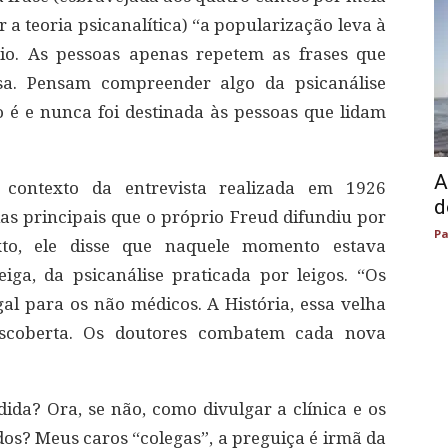
r a teoria psicanalítica) “a popularização leva à
rio. As pessoas apenas repetem as frases que
a. Pensam compreender algo da psicanálise
é e nunca foi destinada às pessoas que lidam
A
 contexto da entrevista realizada em 1926
d
s principais que o próprio Freud difundiu por
Pa
o, ele disse que naquele momento estava
iga, da psicanálise praticada por leigos. “Os
gal para os não médicos. A História, essa velha
descoberta. Os doutores combatem cada nova
dida? Ora, se não, como divulgar a clínica e os
dos? Meus caros “colegas”, a preguiça é irmã da