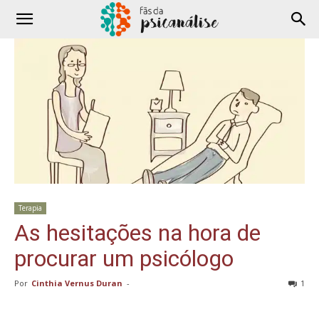
Terapia
As hesitações na hora de
procurar um psicólogo
Por
Cinthia Vernus Duran
-
1