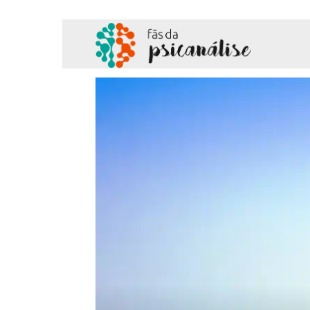
Fãs
da
Psicanálise