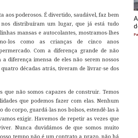
ta aos poderosos. É divertido, saudável, faz bem
A
nos distribuíram um lugar, que já está tudo
d
linhas mansas e autocolantes, mostramos-lhes
Pa
amo-los como as crianças de cinco anos
upermercado. Com a diferença grande de não
 a diferença imensa de eles não serem nossos
 quatro décadas atrás, tiveram de livrar-se dos
os que não somos capazes de construir. Temos
lidades que podemos fazer com elas. Nenhum
go do corpo, guardá-las nos bolsos, estendê-las à
 vamos exigir. Havemos de repetir as vezes que
a viver. Nunca duvidámos de que somos muito
nosso tempo não é um contrato a prazo, não há