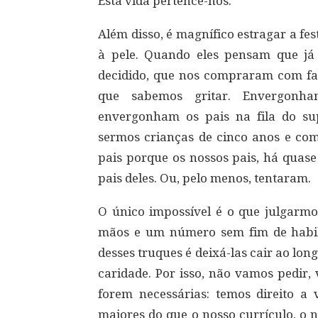
Esta vida pertence-nos.
Além disso, é magnífico estragar a fes
à pele. Quando eles pensam que já 
decidido, que nos compraram com fa
que sabemos gritar. Envergonh
envergonham os pais na fila do s
sermos crianças de cinco anos e com
pais porque os nossos pais, há quase
pais deles. Ou, pelo menos, tentaram.
O único impossível é o que julgarm
mãos e um número sem fim de habi
desses truques é deixá-las cair ao lon
caridade. Por isso, não vamos pedir,
forem necessárias: temos direito 
maiores do que o nosso currículo, o 