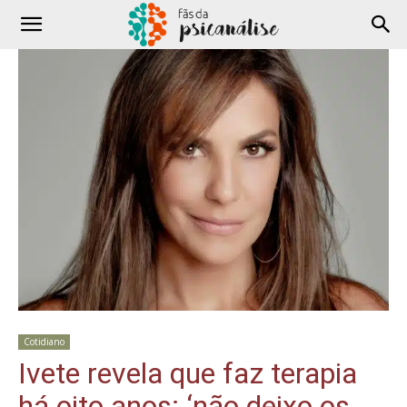
Cotidiano
Ivete revela que faz terapia
há oito anos: ‘não deixo os