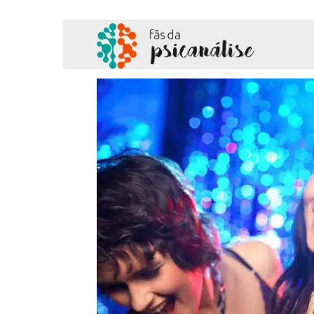
Fãs
da
Psicanálise