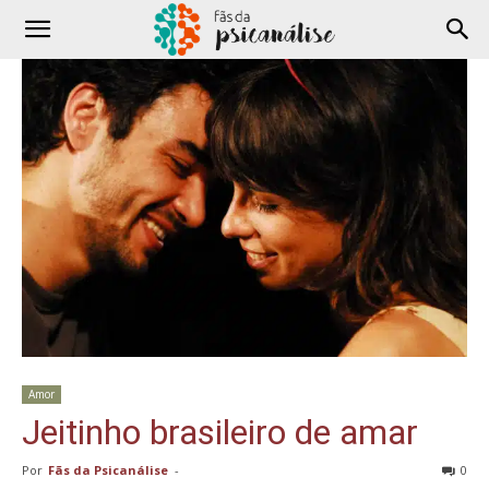
Amor
Jeitinho brasileiro de amar
Por
Fãs da Psicanálise
-
0