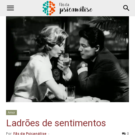
Amor
Ladrões de sentimentos
Por
Fãs da Psicanálise
-
0