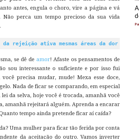
A
anto antes, engula o choro, vire a página e vá
d
er. Não perca um tempo precioso da sua vida
Pa
.
 da rejeição ativa mesmas áreas da dor físic
esma, se dê de
amor
! Afaste os pensamentos de
ão sou interessante o suficiente e por isso fui
m você precisa mudar, mude! Mexa esse doce,
agelo. Nada de ficar se comparando, em especial
a lei da selva, hoje você é trocada, amanhã você
ada, amanhã rejeitará alguém. Aprenda a encarar
Quanto tempo ainda pretende ficar aí caída?
ida? Uma mulher para ficar tão ferida por conta
ndente da aceitação do outro. Vamos inverter