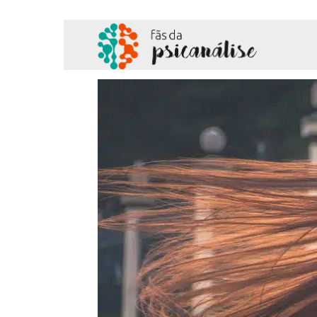
Fãs
da
Psicanálise