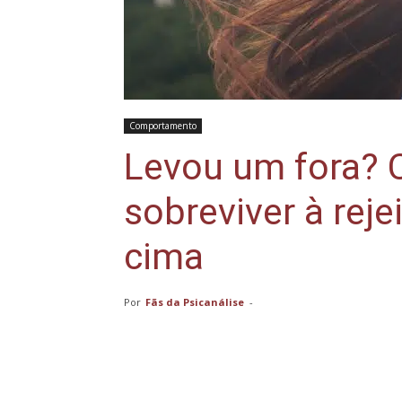
Comportamento
Levou um fora? 
sobreviver à reje
cima
Por
Fãs da Psicanálise
-
Compartilhar