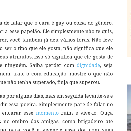
a de falar que o cara é gay ou coisa do gênero.
r a esse papelão. Ele simplesmente não te quis,
er, você também já deu vários foras. Não leve
 ser o tipo que ele gosta, não significa que ele
s atributos, isso só significa que ele gosta de
 que ninguém. Saiba perder com
dignidade
, seja
mem, trate-o com educação, mostre-o que não
ue não tenha superado, finja que superou.
as por alguns dias, mas em seguida levante-se e
udir essa poeira. Simplesmente pare de falar no
e encarar esse
momento
ruim e vive-lo. Ouça
s no ombro das amigas, coma brigadeiro até
 para você e vivencie essa dor com suas