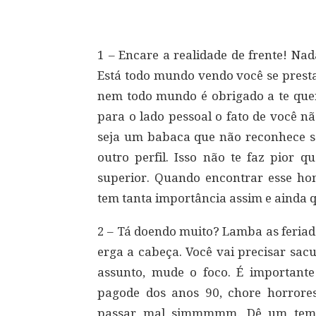
1 – Encare a realidade de frente! Nad
Está todo mundo vendo você se presta
nem todo mundo é obrigado a te quer
para o lado pessoal o fato de você não
seja um babaca que não reconhece seu
outro perfil. Isso não te faz pior
superior. Quando encontrar esse ho
tem tanta importância assim e ainda q
2 – Tá doendo muito? Lamba as feriad
erga a cabeça. Você vai precisar sac
assunto, mude o foco. É important
pagode dos anos 90, chore horrore
passar mal simmmmm. Dê um tempo