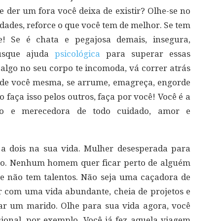
te der um fora você deixa de existir? Olhe-se no
dades, reforce o que você tem de melhor. Se tem
e! Se é chata e pegajosa demais, insegura,
usque ajuda
psicológica
para superar essas
se algo no seu corpo te incomoda, vá correr atrás
 de você mesma, se arrume, emagreça, engorde
o faça isso pelos outros, faça por você! Você é a
o e merecedora de todo cuidado, amor e
 a dois na sua vida. Mulher desesperada para
ito. Nenhum homem quer ficar perto de alguém
 e não tem talentos. Não seja uma caçadora de
 com uma vida abundante, cheia de projetos e
ar um marido. Olhe para sua vida agora, você
sional, por exemplo. Você já fez aquela viagem