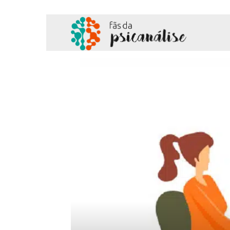
Fãs
da
Psicanálise