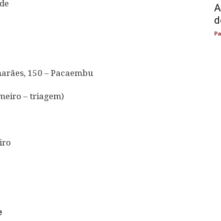
ade
A
d
Pa
marães, 150 – Pacaembu
meiro – triagem)
iro
e