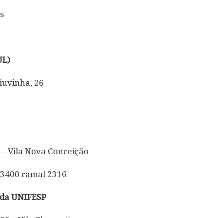
s
UL)
iuvinha, 26
 – Vila Nova Conceição
0-3400 ramal 2316
 da UNIFESP