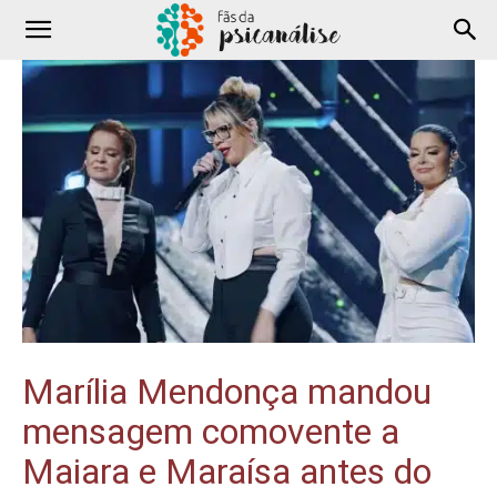
Marília Mendonça mandou
mensagem comovente a
Maiara e Maraísa antes do