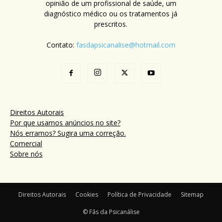
opinião de um profissional de saúde, um
diagnóstico médico ou os tratamentos já
prescritos.
Contato:
fasdapsicanalise@hotmail.com
Direitos Autorais
Por que usamos anúncios no site?
Nós erramos? Sugira uma correção.
Comercial
Sobre nós
Direitos Autorais
Cookies
Política de Privacidade
Sitemap
© Fãs da Psicanálise