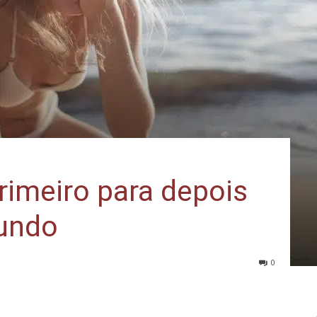
rimeiro para depois
undo
0