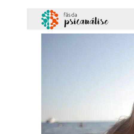
Fãs
da
Psicanálise