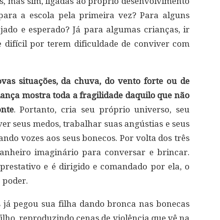
es, mas sim, ligadas ao próprio desenvolvimento
 para a escola pela primeira vez? Para alguns
ejado e esperado? Já para algumas crianças, ir
e difícil por terem dificuldade de conviver com
vas situações, da chuva, do vento forte ou de
iança mostra toda a fragilidade daquilo que não
nte
. Portanto, cria seu próprio universo, seu
ver seus medos, trabalhar suas angústias e seus
ando vozes aos seus bonecos. Por volta dos três
anheiro imaginário para conversar e brincar.
restativo e é dirigido e comandado por ela, o
 poder.
 já pegou sua filha dando bronca nas bonecas
ilho, reproduzindo cenas de violência que vê na