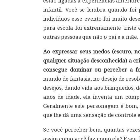
estão ligadas a experiências anterior
infantil. Você se lembra quando foi
indivíduos esse evento foi muito des
para escola foi extremamente triste 
outras pessoas que não o pai e a mãe.
Ao expressar seus medos (escuro, no
qualquer situação desconhecida) a cr
consegue dominar ou perceber a fo
mundo de fantasia, no desejo de resol
desejos, dando vida aos brinquedos, d
anos de idade, ela inventa um comp
Geralmente este personagem é bom, p
que lhe dá uma sensação de controle e
Se você perceber bem, quantas vezes
assim como você faz como ela? E seu f