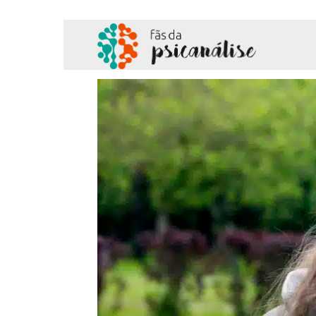
Fãs
da
Psicanálise