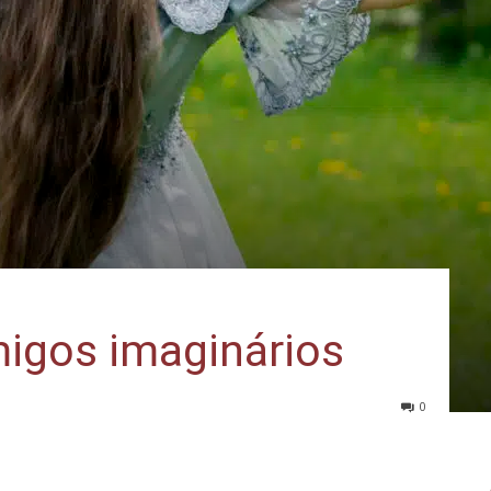
migos imaginários
0