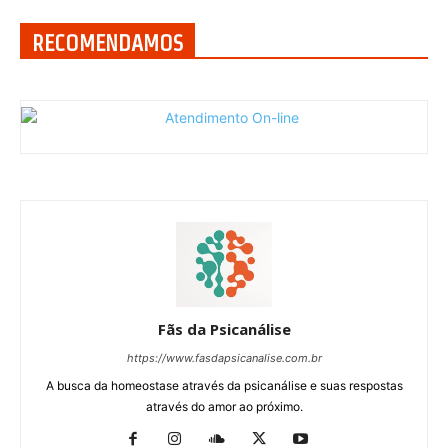
RECOMENDAMOS
Fãs da Psicanálise
https://www.fasdapsicanalise.com.br
A busca da homeostase através da psicanálise e suas respostas
através do amor ao próximo.