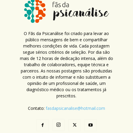
O Fãs da Psicanálise foi criado para levar ao
público mensagens de bem e compartilhar
melhores condições de vida. Cada postagem
segue sérios critérios de seleção. Por dia são
mais de 12 horas de dedicação intensa, além do
trabalho de colaboradores, equipe técnica e
parceiros. As nossas postagens são produzidas
com o intuito de informar e não substituem a
opinião de um profissional de saúde, um
diagnóstico médico ou os tratamentos já
prescritos.
Contato:
fasdapsicanalise@hotmail.com