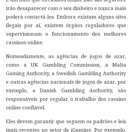
irão desaparecer com o seu dinheiro e nunca mais
poderá contactá-los. Embora existam alguns sites
ilegais por aí, existem órgãos reguladores que
supervisionam o funcionamento dos melhores
cassinos online.
Nomeadamente, as agências de jogos de azar,
como a UK Gambling Commission, a Malta
Gaming Authority, a Swedish Gambling Authority
e outras agências nacionais de jogos de azar, por
exemplo, a Danish Gambling Authority, são
responsáveis por regular o trabalho dos cassino
online confiável.
Eles devem garantir que seguem os padrões e leis
mais recentes no setor de iGaming. Por exemplo,