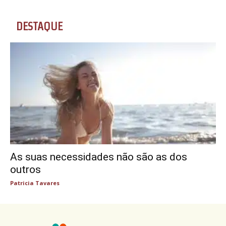
DESTAQUE
As suas necessidades não são as dos
outros
Patricia Tavares