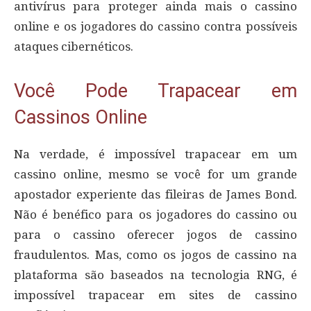
antivírus para proteger ainda mais o cassino
online e os jogadores do cassino contra possíveis
ataques cibernéticos.
Você Pode Trapacear em
Cassinos Online
Na verdade, é impossível trapacear em um
cassino online, mesmo se você for um grande
apostador experiente das fileiras de James Bond.
Não é benéfico para os jogadores do cassino ou
para o cassino oferecer jogos de cassino
fraudulentos. Mas, como os jogos de cassino na
plataforma são baseados na tecnologia RNG, é
impossível trapacear em sites de cassino